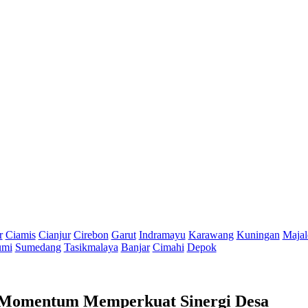
r
Ciamis
Cianjur
Cirebon
Garut
Indramayu
Karawang
Kuningan
Majal
umi
Sumedang
Tasikmalaya
Banjar
Cimahi
Depok
Momentum Memperkuat Sinergi Desa