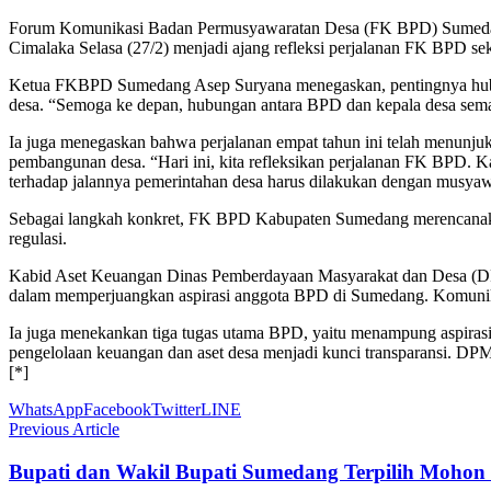
Forum Komunikasi Badan Permusyawaratan Desa (FK BPD) Sumedang 
Cimalaka Selasa (27/2) menjadi ajang refleksi perjalanan FK BPD se
Ketua FKBPD Sumedang Asep Suryana menegaskan, pentingnya hubu
desa. “Semoga ke depan, hubungan antara BPD dan kepala desa semaki
Ia juga menegaskan bahwa perjalanan empat tahun ini telah menunjuk
pembangunan desa. “Hari ini, kita refleksikan perjalanan FK BPD. K
terhadap jalannya pemerintahan desa harus dilakukan dengan musyaw
Sebagai langkah konkret, FK BPD Kabupaten Sumedang merencanakan
regulasi.
Kabid Aset Keuangan Dinas Pemberdayaan Masyarakat dan Desa (D
dalam memperjuangkan aspirasi anggota BPD di Sumedang. Komunikas
Ia juga menekankan tiga tugas utama BPD, yaitu menampung aspiras
pengelolaan keuangan dan aset desa menjadi kunci transparansi. DP
[*]
WhatsApp
Facebook
Twitter
LINE
Previous Article
Bupati dan Wakil Bupati Sumedang Terpilih Mohon 