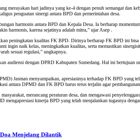
merayakan hari jadinya yang ke-4 dengan penuh semangat dan kebe
kaligus penguatan sinergi antara BPD dan pemerintahan desa.
ngan harmonis antara BPD dan Kepala Desa. Ia berharap momentum 
n harmonis, karena sejatinya adalah mitra,” ujar Asep .
kan peningkatan kualitas FK BPD. Dirinya berharap FK BPD ini bisa t
ami ingin naik kelas, meningkatkan kualitas, serta memastikan sinergi
arah sesuai regulasi,” ungkapnya.
 audiensi dengan DPRD Kabupaten Sumedang. Hal ini bertujuan untuk
PMD) Jasman menyampaikan, apresiasinya terhadap FK BPD yang tel
i antara DPMD dan FK BPD harus terus terjalin agar pembangunan de
i masyarakat, merancang peraturan desa, dan mengawasi penyelenggar
MD mengapresiasi kinerja BPD yang telah menjalankan tugasnya denga
Doa Menjelang Dilantik